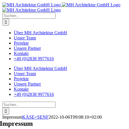
Zum
Inhalt
springen
Suche
nach:
Über MH Architektur GmbH
Unser Team
Projekte
Unsere Partner
Kontakt
+49 (0)2838 9977616
Über MH Architektur GmbH
Unser Team
Projekte
Unsere Partner
Kontakt
+49 (0)2838 9977616
Suche
nach:
Impressum
KÄSE+SENF
2022-10-06T09:08:10+02:00
Impressum