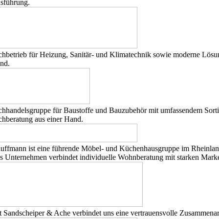
sführung.
chbetrieb für Heizung, Sanitär- und Klimatechnik sowie moderne Lösun
nd.
chhandelsgruppe für Baustoffe und Bauzubehör mit umfassendem Sorti
chberatung aus einer Hand.
uffmann ist eine führende Möbel- und Küchenhausgruppe im Rheinlan
s Unternehmen verbindet individuelle Wohnberatung mit starken Marke
t Sandscheiper & Ache verbindet uns eine vertrauensvolle Zusammenar