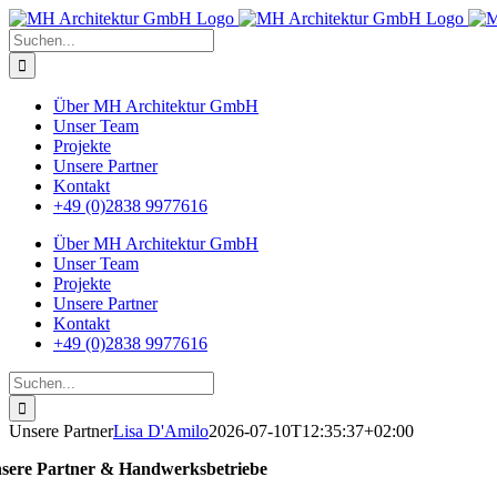
Zum
Inhalt
Suche
springen
nach:
Über MH Architektur GmbH
Unser Team
Projekte
Unsere Partner
Kontakt
+49 (0)2838 9977616
Über MH Architektur GmbH
Unser Team
Projekte
Unsere Partner
Kontakt
+49 (0)2838 9977616
Suche
nach:
Unsere Partner
Lisa D'Amilo
2026-07-10T12:35:37+02:00
sere Partner & Handwerksbetriebe