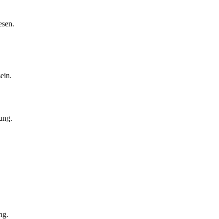
esen.
ein.
ung.
ng.